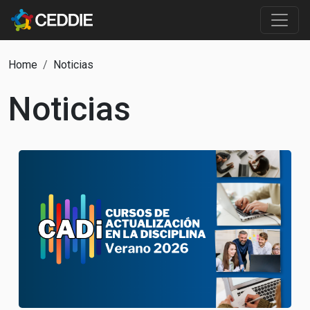
Pasar al contenido principal
Main content
Ruta de navegación
Home
Noticias
Noticias