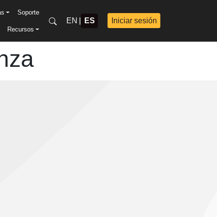
as
Soporte
EN
|
ES
Iniciar sesión
Recursos
nza