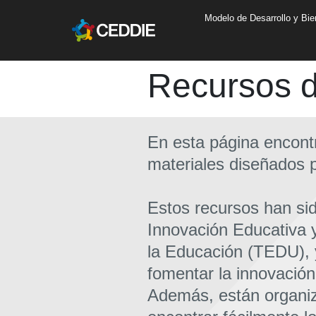
Pasar al contenido principal
Main navigatio
Modelo de Desarrollo y Bie
Main content
Recursos d
En esta página encont
materiales diseñados 
Estos recursos han si
Innovación Educativa y
la Educación (TEDU), 
fomentar la innovación
Además, están organi