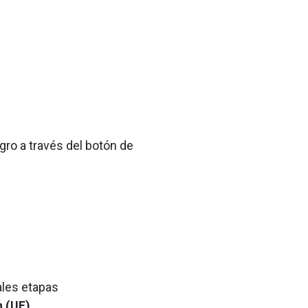
ogro a través del botón de
ales etapas
 (UF)
.