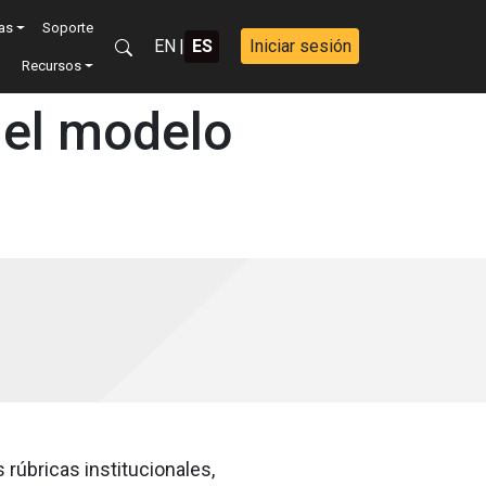
vas
Soporte
EN
|
ES
Iniciar sesión
Recursos
 el modelo
rúbricas institucionales,