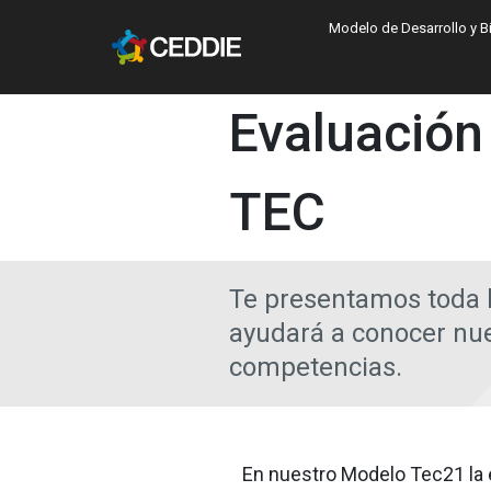
Pasar al contenido principal
Main navigatio
Modelo de Desarrollo y B
Main content
Evaluación
TEC
Te presentamos toda l
ayudará a conocer nu
competencias.
En nuestro Modelo Tec21 la e