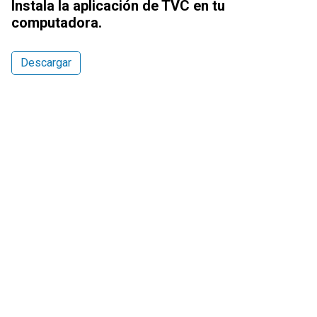
Instala la aplicación de TVC en tu
Título
computadora.
Enlace
Descargar
Multimedia
URL de Video remoto