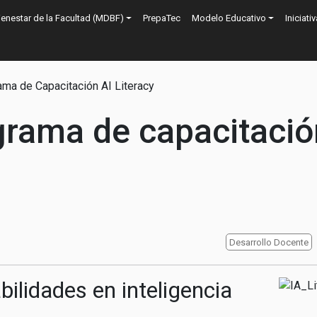
n
ienestar de la Facultad (MDBF)
PrepaTec
Modelo Educativo
Iniciati
ión
ma de Capacitación AI Literacy
rama de capacitació
Desarrollo Docente
bilidades en inteligencia
Image