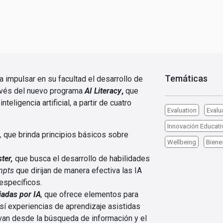
Temáticas
 impulsar en su facultad el desarrollo de
ravés del nuevo programa
AI Literacy
,
que
teligencia artificial, a partir de cuatro
Evaluation
Evalu
Innovación Educati
,
que
brinda principios básicos sobre
Wellbeing
Biene
ter,
que busca el desarrollo de habilidades
mpts
que dirijan de manera efectiva las IA
 específicos.
iadas por IA
,
que ofrece elementos para
sí experiencias de aprendizaje asistidas
ue van desde la búsqueda de información y el