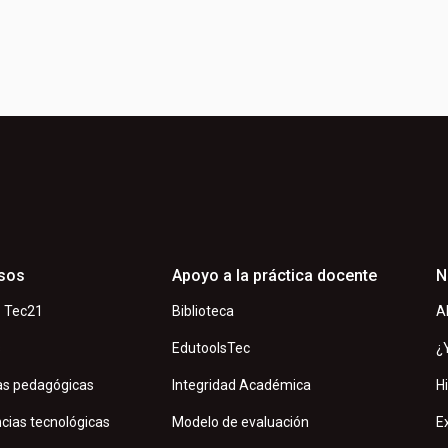
sos
Apoyo a la práctica docente
N
 Tec21
Biblioteca
A
s
EdutoolsTec
¿
as pedagógicas
Integridad Académica
H
cias tecnológicas
Modelo de evaluación
E