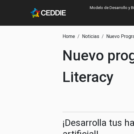
Pasar al contenido principal
Main navigatio
Modelo de Desarrollo y B
Main content
Ruta de navegac
Home
Noticias
Nuevo Progra
Nuevo prog
Literacy
¡Desarrolla tus ha