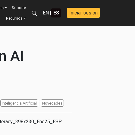
vas
Soporte
EN
|
ES
Iniciar sesión
Recursos
n AI
Inteligencia Artificial
Novedades