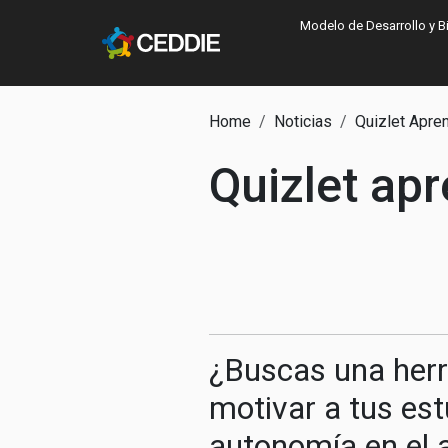
Pasar al contenido principal
Main navigatio
Modelo de Desarrollo y B
Main content
Ruta de navegac
Home
Noticias
Quizlet Apren
Quizlet apr
¿Buscas una herr
motivar a tus es
autonomía en el a