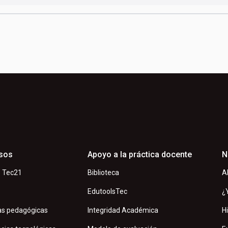
sos
Apoyo a la práctica docente
N
 Tec21
Biblioteca
A
s
EdutoolsTec
¿
as pedagógicas
Integridad Académica
H