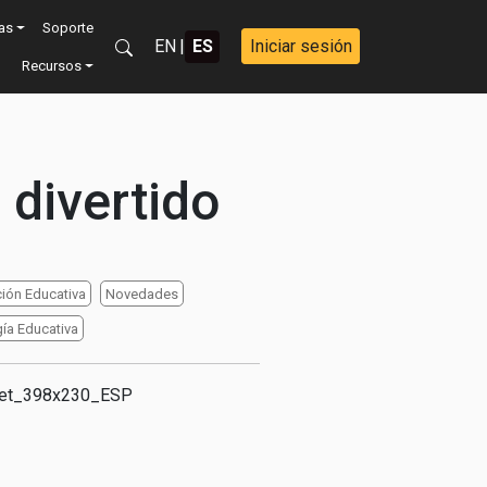
vas
Soporte
EN
|
ES
Iniciar sesión
Recursos
 divertido
ión Educativa
Novedades
ía Educativa