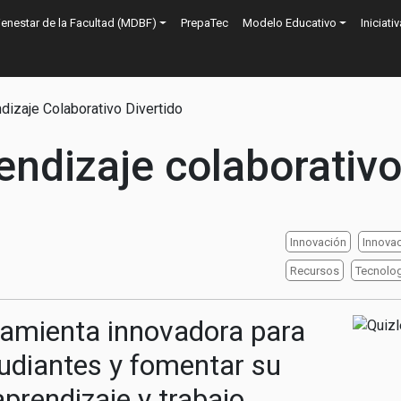
n
ienestar de la Facultad (MDBF)
PrepaTec
Modelo Educativo
Iniciati
ión
dizaje Colaborativo Divertido
endizaje colaborativo
Innovación
Innovac
Recursos
Tecnolog
amienta innovadora para
Image
tudiantes y fomentar su
prendizaje y trabajo