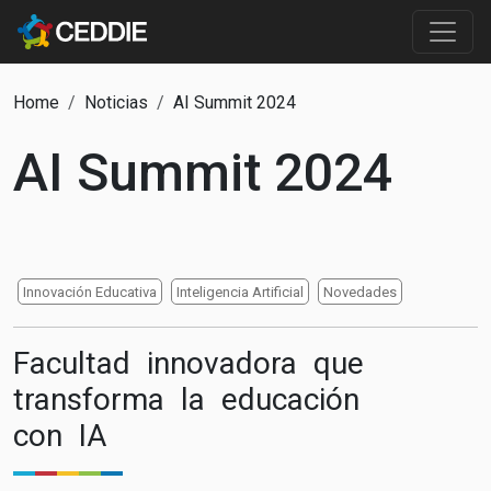
Pasar al contenido principal
Main content
Ruta de navegación
Home
Noticias
AI Summit 2024
AI Summit 2024
Innovación Educativa
Inteligencia Artificial
Novedades
Facultad innovadora que
transforma la educación
con IA