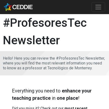
Skip to main content
Main content
#ProfesoresTec
Newsletter
Hello! Here you can review the #ProfesoresTec Newsletter,
where you will find the most relevant information you need
to know as a professor at Tecnológico de Monterrey.
Everything you need to
enhance your
teaching practice
in
one place
!
Did you miss it? Check out our
most recent