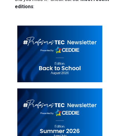
editions
: