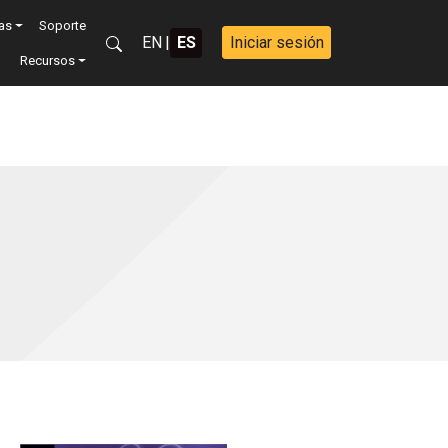
vas
Soporte
EN
|
ES
Iniciar sesión
Recursos