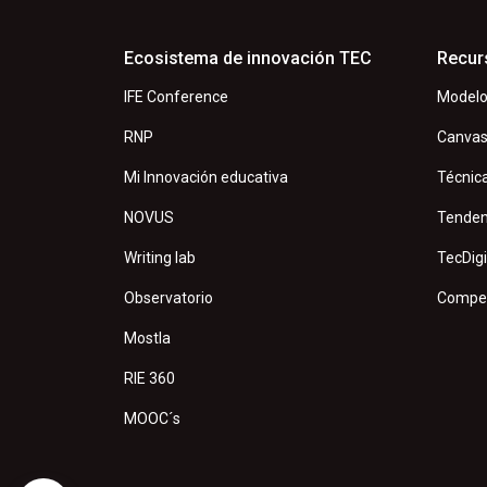
Ecosistema de innovación TEC
Recur
IFE Conference
Modelo
RNP
Canva
Mi Innovación educativa
Técnic
NOVUS
Tenden
Writing lab
TecDigi
Observatorio
Compet
Mostla
RIE 360
MOOC´s