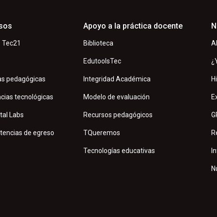
sos
Apoyo a la práctica docente
N
 Tec21
Biblioteca
A
s
EdutoolsTec
¿
as pedagógicas
Integridad Académica
H
cias tecnológicas
Modelo de evaluación
E
tal Labs
Recursos pedagógicos
G
encias de egreso
TQueremos
R
Tecnologías educativas
In
N