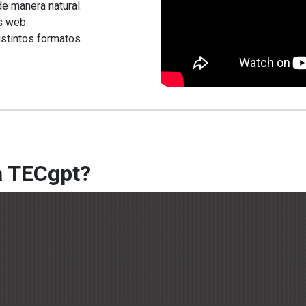
 manera natural​.
s web.
tintos formatos​.
a TECgpt?