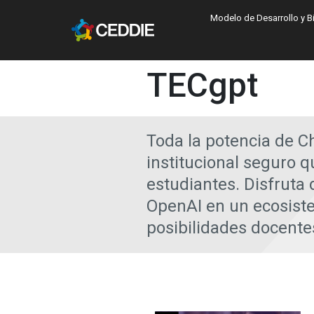
Pasar al contenido principal
Main navigatio
Modelo de Desarrollo y B
Main content
TECgpt
Toda la potencia de C
institucional seguro q
estudiantes. Disfruta
OpenAI en un ecosist
posibilidades docente